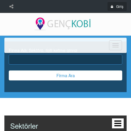
Giriş
Menü
Firma Adı, Sektörü, ilgili kelime giriniz
Firma Ara
Sektörler