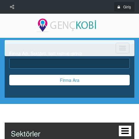
Giriş
Menü
Firma Adı, Sektörü, ilgili kelime giriniz
Firma Ara
Sektörler