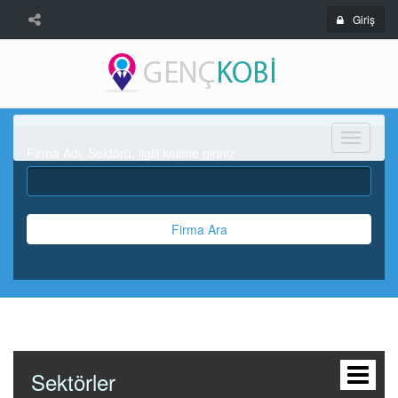
Giriş
Menü
Firma Adı, Sektörü, ilgili kelime giriniz
Firma Ara
Sektörler